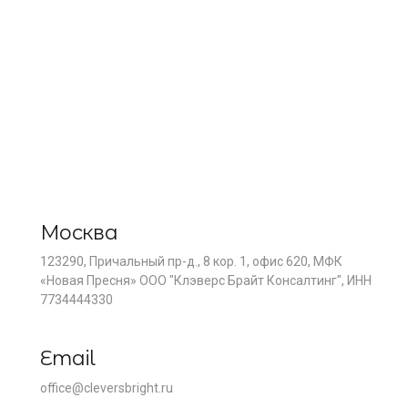
Москва
123290, Причальный пр-д., 8 кор. 1, офис 620, МФК
«Новая Пресня» ООО "Клэверс Брайт Консалтинг", ИНН
7734444330
Email
office@cleversbright.ru