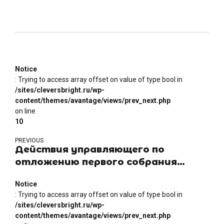
Notice
: Trying to access array offset on value of type bool in
/sites/cleversbright.ru/wp-
content/themes/avantage/views/prev_next.php
on line
10
PREVIOUS
Действия управляющего по
отложению первого собрания
кредиторов, если ещё не
Notice
рассмотрены требования
: Trying to access array offset on value of type bool in
отдельных кредиторов, не
/sites/cleversbright.ru/wp-
являются затягиванием процесса
content/themes/avantage/views/prev_next.php