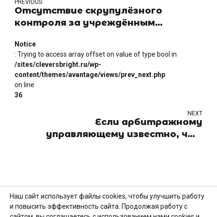
PREVIOUS
Отсутствие скрупулёзного
контроля за учреждённым
клиентом предприятием привело к
Notice
тому, что пришлось возвращать
: Trying to access array offset on value of type bool in
похищенные доли в уставном
/sites/cleversbright.ru/wp-
капитале
content/themes/avantage/views/prev_next.php
on line
36
NEXT
Если арбитражному
управляющему известно, что
предпоследний руководитель
организации не передал
документацию последнему, то он
не может требовать документы,
именно от последнего
Наш сайт использует файлы cookies, чтобы улучшить работу
руководителя
и повысить эффективность сайта. Продолжая работу с
ООО "Клэверс Брайт Консалтинг"
сайтом, вы соглашаетесь с использованием нами cookies и