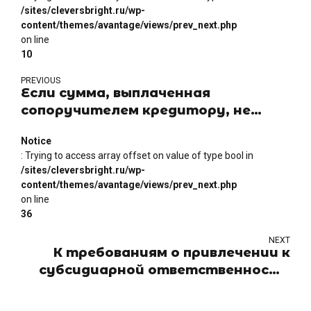
/sites/cleversbright.ru/wp-
content/themes/avantage/views/prev_next.php
on line
10
PREVIOUS
Если сумма, выплаченная
сопоручителем кредитору, не
превышает долю, падающую на
Notice
него самого, то у такого
: Trying to access array offset on value of type bool in
сопоручителя не возникает
/sites/cleversbright.ru/wp-
регрессного требования к другому
content/themes/avantage/views/prev_next.php
сопоручителю
on line
36
NEXT
К требованиям о привлечении к
субсидиарной ответственности
за действия контролирующих лиц,
совершённые до 01.07.2017 г.