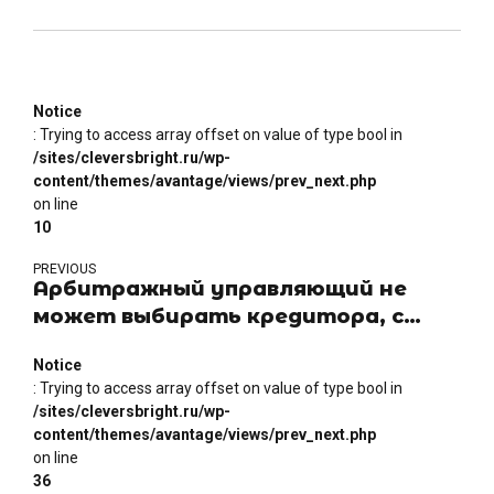
Notice
: Trying to access array offset on value of type bool in
/sites/cleversbright.ru/wp-
content/themes/avantage/views/prev_next.php
on line
10
PREVIOUS
Арбитражный управляющий не
может выбирать кредитора, с
которого подлежат взысканию
Notice
расходы по делу о банкротстве
: Trying to access array offset on value of type bool in
/sites/cleversbright.ru/wp-
content/themes/avantage/views/prev_next.php
on line
36